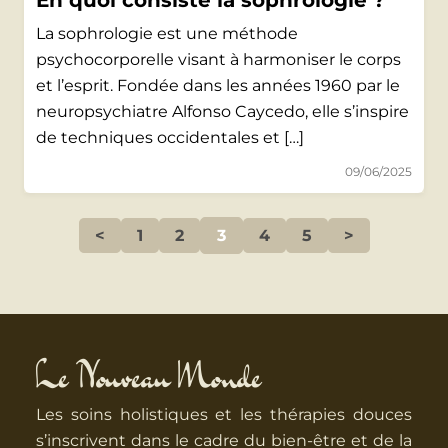
En quoi consiste la sophrologie ?
La sophrologie est une méthode
psychocorporelle visant à harmoniser le corps
et l’esprit. Fondée dans les années 1960 par le
neuropsychiatre Alfonso Caycedo, elle s’inspire
de techniques occidentales et […]
09/06/2025
<
1
2
3
4
5
>
Le Nouveau Monde
Les soins holistiques et les thérapies douces
s’inscrivent dans le cadre du bien-être et de la