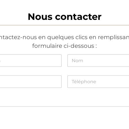
Nous contacter
tactez-nous en quelques clics en remplissan
formulaire ci-dessous :
Nom
T
é
l
é
p
h
o
n
e