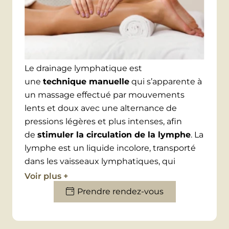
Le drainage lymphatique est
une
technique manuelle
qui s’apparente à
un massage effectué par mouvements
lents et doux avec une alternance de
pressions légères et plus intenses, afin
de
stimuler la circulation de la lymphe
. La
lymphe est un liquide incolore, transporté
dans les vaisseaux lymphatiques, qui
intervient dans l’épuration des toxines du
Voir plus +
corps, et la lutte contre les infections. Par
Prendre rendez-vous
conséquent, une mauvaise circulation de la
lymphe peut entraîner des troubles tels
que les varices ou les jambes lourdes, la