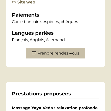
Site web
gestes et le choix de ses huiles. Elle adore
également créer ses propres protocoles de
Paiements
soin, et propose des
massages
Carte bancaire, espèces, chèques
inédits
comme le soin Signature, le Beauty
Legs et le massage de récupération
Langues parlées
sportive.
Français, Anglais, Allemand
Prendre rendez-vous
Prestations proposées
Massage Yaya Veda : relaxation profonde