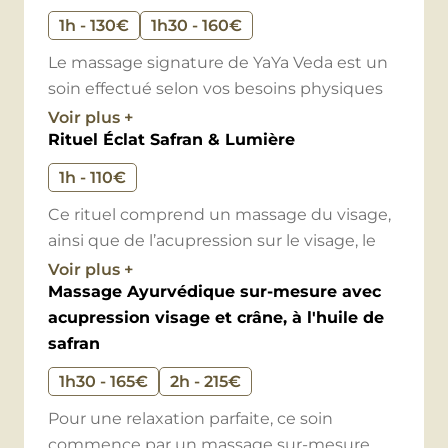
1h - 130€
1h30 - 160€
Le massage signature de YaYa Veda est un
soin effectué selon vos besoins physiques
et émotionnels du moment, et le ressenti
Voir plus +
Rituel Éclat Safran & Lumière
énergétique de Maya.
1h - 110€
Il assouplit les muscles et nourrit la peau,
Ce rituel comprend un massage du visage,
calme le système nerveux, détend en
ainsi que de l’acupression sur le visage, le
profondeur et apaise les douleurs
crâne, la nuque et les épaules, effectués à
Voir plus +
physiques. De par ses grands mouvements
Massage Ayurvédique sur-mesure avec
l’huile de safran, et se clôture par 20
englobants et profonds, il facilite les
acupression visage et crâne, à l'huile de
minutes de Luminothérapie avec le
différentes circulations du corps (sanguine,
safran
masque LED NOOANCE.
énergétique, et lymphatique).
1h30 - 165€
2h - 215€
Plongez dans une parenthèse de douceur
Relaxation garantie!
Pour une relaxation parfaite, ce soin
et de lumière… Ce soin du visage, nuque et
commence par un massage sur-mesure