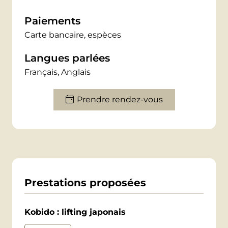
personnalisé, mêlant précision technique,
Paiements
intuition et présence, pour un visage
revitalisé, rééquilibré, profondément
Carte bancaire, espèces
détendu.
Langues parlées
Français, Anglais
Prendre rendez-vous
Prestations proposées
Kobido : lifting japonais