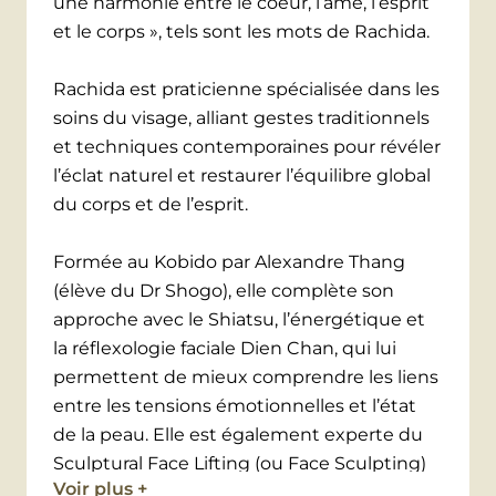
une harmonie entre le coeur, l’âme, l’esprit
et le corps », tels sont les mots de Rachida.
Rachida est praticienne spécialisée dans les
soins du visage, alliant gestes traditionnels
et techniques contemporaines pour révéler
l’éclat naturel et restaurer l’équilibre global
du corps et de l’esprit.
Formée au Kobido par Alexandre Thang
(élève du Dr Shogo), elle complète son
approche avec le Shiatsu, l’énergétique et
la réflexologie faciale Dien Chan, qui lui
permettent de mieux comprendre les liens
entre les tensions émotionnelles et l’état
de la peau. Elle est également experte du
Sculptural Face Lifting (ou Face Sculpting)
Voir plus +
développé par Yakov Gershkovich : un