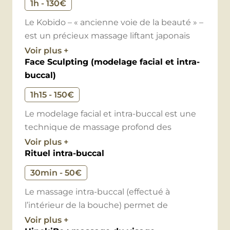
1h - 130€
Le Kobido – « ancienne voie de la beauté » –
est un précieux massage liftant japonais
pratiqué essentiellement sur le visage.
Voir plus +
Face Sculpting (modelage facial et intra-
buccal)
Le Kobido est une technique ancestrale qui
utilise des mouvements spécifiques pour
1h15 - 150€
stimuler les muscles du visage, favoriser la
Le modelage facial et intra-buccal est une
circulation sanguine et lymphatique, ainsi
technique de massage profond des
que pour détendre les tensions et le stress
muscles du visage. Ce massage agit en
Voir plus +
accumulés dans la peau et les muscles.
Rituel intra-buccal
relaxant et en tonifiant profondément les
Cette méthode de massage facial est très
muscles et permet ainsi de lisser la peau. Le
populaire pour ses nombreux bienfaits sur
30min - 50€
soin donne des effets prolongés sur le
la peau et son effet anti-âge.
Le massage intra-buccal (effectué à
visage, le cou et le décolleté. C’est un lifting
l’intérieur de la bouche) permet de
sculptant, qui dessine et tonifie l’ovale du
Formée par Alexandre Tang, élève direct du
renforcer et tonifier les muscles
Voir plus +
visage, stimule la production de collagène
Docteur Shogo Mochizuki, Rachida utilise