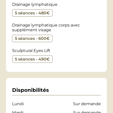
renouveau et de sérénité absolue.
Drainage lymphatique
Le massage ne peut pas être pratiqué en
5 séances - 480€
cas :
Drainage lymphatique corps avec
supplément visage
d’infection ou d’inflammation
5 séances - 600€
d’insuffisance rénale
de maladies chroniques infectieuses
Sculptural Eyes Lift
pathologies graves
5 séances - 490€
de grossesse (3 premiers mois)
Disponibilités
Lundi
Sur demande
Mardi
Sur demande