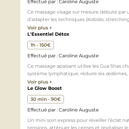
énergétique des chakras ou un massage ciblé
Effectué par : Caroline Auguste
pendant la pose d’un masque expert accom
Ce massage visage sur mesure débute par un
d’adapter les techniques (Kobido, stretchin
L’expérience s’achève par un temps d’intégra
redessine et sublime les traits tout en offran
Voir plus +
lunaison et infusion de saison – pour revenir 
L'Essentiel Détox
du soin, Caroline partage des gestes d’aut
rayonnant·e intérieurement, et visiblement.
prolonger les bienfaits chez vous.
1h - 150€
Effectué par : Caroline Auguste
Ce massage apaisant utilise les Gua Shas cha
système lymphatique, réduire les œdèmes, é
l’oxygénation des tissus — tout en apportan
Voir plus +
Le Glow Boost
30 min - 90€
Effectué par : Caroline Auguste
Un mini soin express pour réveiller l’éclat na
tensions, atténuer les cernes et revitaliser 