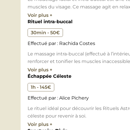
muscles du visage. Ce massage agit en rela
les muscles et permet ainsi de lisser la pea
Voir plus +
Rituel intra-buccal
sur le visage, le cou et le décolleté. C’est un 
tonifie l’ovale du visage, stimule la producti
30min - 50€
contribuant à régénérer les cellules de la pe
Effectué par : Rachida Costes
Deux techniques sont utilisées :
Le massage intra-buccal (effectué à l’intéri
renforcer et tonifier les muscles inaccessib
rarement détendus. Le massage intra-buccal
Voir plus +
le stretching pour modeler le visage, le
Échappée Céleste
visage, raffermir les joues, repulper les sill
manipulations faciales minutieuses
mâchoire. Il détend votre mâchoire, soulage 
le massage intra-buccal qui permet de r
1h - 145€
(notamment le bruxisme) et réduit vos mots
inaccessibles lors du massage externe.
Effectué par : Alice Pichery
CONTRE INDICATIONS:
Le rituel idéal pour découvrir les Rituels A
CONTRE INDICATIONS:
céleste pour revenir à soi.
Si injections (botox, acide hyaluronique ou
Voir plus +
Si injections (botox, acide hyaluronique ou
attendre 3 semaines