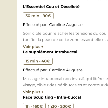
avant un événement.
L'Essentiel Cou et Décolleté
30 min - 90€
Effectué par : Caroline Auguste
Soin ciblé pour relâcher les tensions du cou,
tonifier la peau de cette zone essentielle e
effet global plus harmonieux.
Voir plus +
Le supplément Intrabuccal
15 min - 40€
Effectué par : Caroline Auguste
Massage intrabuccal non invasif, qui libère le
visage, cible rides péribuccales et contour d
définition des volumes du visage avec un eff
Voir plus +
Face Scuplting - Intra-buccal
1h - 160€
1h30 - 200€