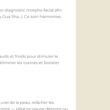
 des trapèzes, bras et mains,
pagné de sonothérapie immersive.
 diagnostic morpho-facial afin
g, Gua Sha…). Ce soin harmonise,
tion – guidance d’oracle, journal de
t une relaxation profonde. À l’issue
à soi, aligné, régénéré·e et
omassage personnalisés pour
uds et froids pour stimuler le
liminer les toxines et booster
t une relaxation profonde.
turel de la peau, relâcher les
le teint — idéal en pause détente ou