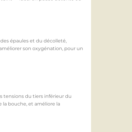
 des épaules et du décolleté,
t améliorer son oxygénation, pour un
s tensions du tiers inférieur du
e la bouche, et améliore la
et frais immédiat.