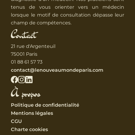
séquelles post-opératoires …
tenus de vous orienter vers un médecin
lorsque le motif de consultation dépasse leur
champ de compétences.
Les techniques utilisées sont multiples, et
Contact
adaptées au patient grâce à un
interrogatoire et à un bilan réalisé en début
21 rue d'Argenteuil
de séance. Elles peuvent s’exercer sur les
75001 Paris
fascias, les muscles, les articulations, le
01 88 61 57 73
crâne et les viscères.
contact@lenouveaumondeparis.com
Contre-indications :
À propos
L’ostéopathe ne traite pas les cas urgents
tels que les crises cardiaques, les
Politique de confidentialité
hémorragies, les traumatismes et autres
chocs accidentels. L’ostéopathie est
Mentions légales
également contre-indiquée chez les
CGU
personnes atteintes de maladies
Charte cookies