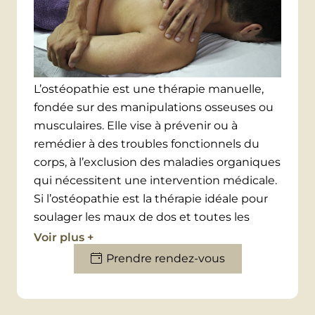
L’ostéopathie est une thérapie manuelle,
fondée sur des manipulations osseuses ou
musculaires. Elle vise à prévenir ou à
remédier à des troubles fonctionnels du
corps, à l’exclusion des maladies organiques
qui nécessitent une intervention médicale.
Si l’ostéopathie est la thérapie idéale pour
soulager les maux de dos et toutes les
tensions du corps, cette technique peut
Voir plus +
traiter bien plus que les douleurs
Prendre rendez-vous
musculosquelettiques. En effet,
l’ostéopathie possède un champ d’action
large, qui vise à déceler les tensions ou