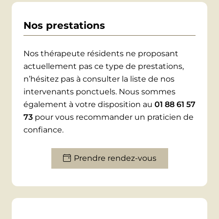
déséquilibres qui causent des douleurs en
envisageant le corps comme un système
Nos prestations
dont toutes les parties sont reliées, afin de
réaliser des manipulations pour rétablir
Nos thérapeute résidents ne proposant
l’équilibre. Cette thérapie considère que les
actuellement pas ce type de prestations,
mauvaises postures, les antécédents de
n’hésitez pas à consulter la liste de nos
traumatismes ou encore le stress ne
intervenants ponctuels. Nous sommes
perturbent pas un seul système du corps,
également à votre disposition au
01 88 61 57
mais l’ensemble de l’organisme. Ainsi, pour
73
pour vous recommander un praticien de
soigner chaque problème, le but est de
confiance.
rétablir l’harmonie dans chacun des
systèmes.
Prendre rendez-vous
Ainsi, l’ostéopathie est susceptible d’agir
sur :