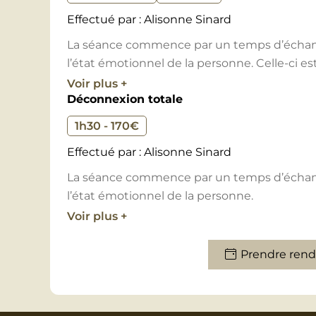
Effectué par : Alisonne Sinard
La séance commence par un temps d’échange
l’état émotionnel de la personne. Celle-ci est
séance de massage sonore commence.
Voir plus +
Déconnexion totale
Les bols tibétains sont disposés sur la perso
1h30 - 170€
pour une détente optimale. C’est une « part
Effectué par : Alisonne Sinard
s’adapte à l’énergie et aux besoins de la per
La séance commence par un temps d’échange
La séance est également un espace d’ouvert
l’état émotionnel de la personne.
connexion à soi et à son monde intérieur, pou
Voir plus +
Ce massage est un temps composé sur mes
Contre-indications : port de pacemaker, état
au son des bols tibétains, du massage du ve
Prendre rend
épilepsie, cancer, grossesse.
qui favorise une déconnexion totale pour s
Contre-indications : port de pacemaker, état