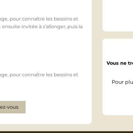
, pour connaître les besoins et
 ensuite invitée à s’allonger, puis la
nne, et tout autour de la personne,
ition sur-mesure », Alisonne
Vous ne tr
sonne.
, pour connaître les besoins et
ure de l’intuition et une profonde
Pour plu
r favoriser la régénération.
ure pour une déconnexion totale
s inflammatoires et fiévreux,
ntre et du chant : un soin complet
ez-vous
e régénérer en profondeur.
s inflammatoires et fiévreux,