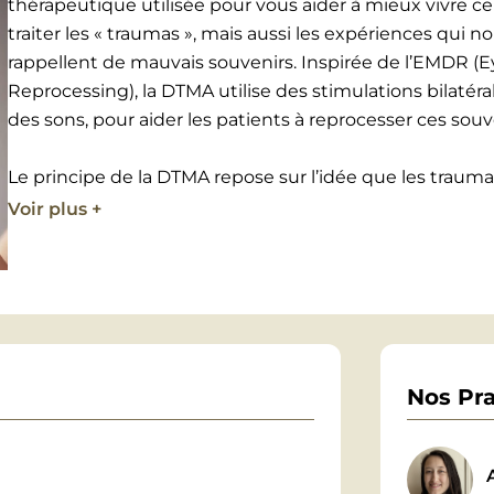
thérapeutique utilisée pour vous aider à mieux vivre cer
traiter les « traumas », mais aussi les expériences qu
rappellent de mauvais souvenirs. Inspirée de l’EMDR 
Reprocessing), la DTMA utilise des stimulations bilat
des sons, pour aider les patients à reprocesser ces souv
Le principe de la DTMA repose sur l’idée que les traum
informations dans le cerveau. En utilisant des mouvemen
Voir plus +
patient à accéder et à retraiter ces souvenirs, permetta
des émotions négatives associées. Le processus vise à 
adaptative et à réduire l’intensité émotionnelle et les
Au fil des séances, les patients constatent souvent une
une amélioration de leur bien-être général. En foncti
Nos Pra
peut suffire, mais lorsque plusieurs souvenirs sont co
nécessaires.