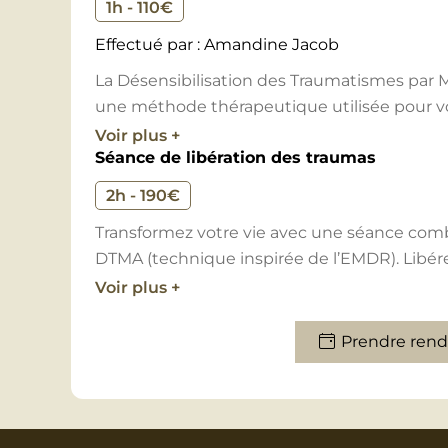
1h - 110€
Effectué par : Amandine Jacob
La Désensibilisation des Traumatismes par 
une méthode thérapeutique utilisée pour vo
situations. La séance consiste à traiter les «
Voir plus +
Séance de libération des traumas
qui nous empêchent de vivre sereinement o
souvenirs. Inspirée de l’EMDR (Eye Moveme
2h - 190€
Reprocessing), la DTMA utilise des stimulat
Transformez votre vie avec une séance com
des tapotements ou des sons, pour aider les
DTMA (technique inspirée de l’EMDR). Libér
souvenirs.
blocages profonds pour retrouver une vie plei
Voir plus +
Le principe de la DTMA repose sur l’idée qu
traitement normal des informations dans le 
Prendre rend
mouvements alternatifs, le thérapeute aide l
ces souvenirs, permettant ainsi une désensi
négatives associées. Le processus vise à int
adaptative et à réduire l’intensité émotionn