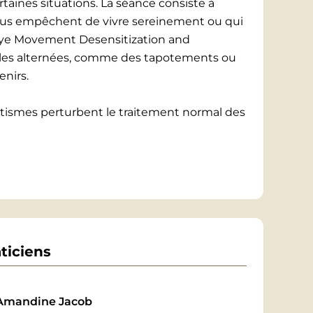
taines situations. La séance consiste à
i nous empêchent de vivre sereinement ou qui
(Eye Movement Desensitization and
érales alternées, comme des tapotements ou
enirs.
atismes perturbent le traitement normal des
ts alternatifs, le thérapeute aide le
nt ainsi une désensibilisation progressive
intégrer vos souvenirs de manière plus
 symptômes associés.
 diminution significative de leur détresse et
on du souvenir et du traumatisme, une séance
ticiens
nnectés, plusieurs séances peuvent être
Amandine Jacob