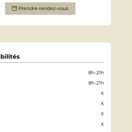
Prendre rendez-vous
bilités
8h-21h
8h-21h
X
X
X
X