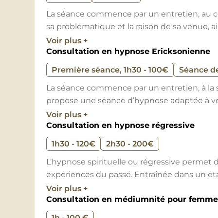
En complément de sa médiumnité, Stéphane 
La séance commence par un entretien, au c
d’accompagnement par l’inconscient, co
sa problématique et la raison de sa venue, a
particulièrement efficace pour améliorer la 
dispense ensuite la séance de magnétisme, 
Voir plus +
lutter contre toutes formes d’addictions, am
Consultation en hypnose Ericksonienne
table. Ce type de soin correspond aux pers
retrouver de la confiance en soi. L’hypnose 
être immédiat.
soulagement des acouphènes.
Première séance, 1h30 - 100€
Séance de 
La séance commence par un entretien, à la 
propose une séance d’hypnose adaptée à vo
En parallèle, Stéphane pratique la
guidance 
Voir plus +
Cette technique lui permet d’analyser où s
Consultation en hypnose régressive
Selon les problématiques, le travail en hypnos
chemin de vie, afin de la guider vers les oppo
séances. Pendant la séance de suivi, Stéphan
fonction de l’énergie qui la traverse.
1h30 - 120€
2h30 - 200€
la première séance.
L’hypnose spirituelle ou régressive permet d
expériences du passé. Entraînée dans un ét
Stéphane est aussi
magnétiseur
, et interv
procédé de visualisation guidé par le pratic
Voir plus +
de certaines douleurs physiques. Ses consul
Consultation en médiumnité pour femme
à des informations qu’elle avait oubliées ou
prévention et du bien-être, et ne se substit
médecin.
1h - 100 €