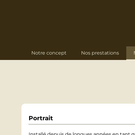
Notre concept
Nos prestations
Portrait
Installé depuis de longues années en tant 