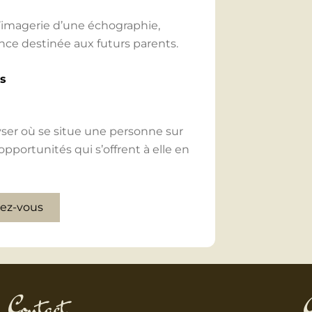
de revisualiser ses vies
 l’imagerie d’une échographie,
une compréhension de son
ce destinée aux futurs parents.
açon d’interagir avec les autres.
 propose sur demande
é, qui permet aux femmes enceintes
es
 ses émotions au sein même du
ènement traumatisant peut avoir
renant conscience de cela, il est
ous, et de s’orienter vers le mieux-
ser où se situe une personne sur
opportunités qui s’offrent à elle en
 puissiez les réécouter.
ez-vous
Contact