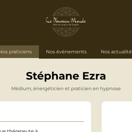
Nos praticiens
Nos évènements
Nos actualité
Stéphane Ezra
Médium, énergéticien et praticien en hypnose
que thérapeute à