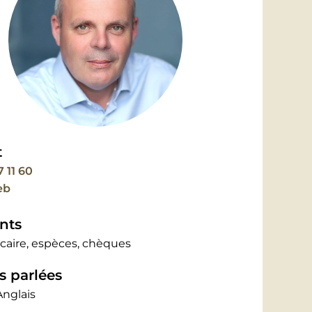
t
7 11 60
eb
nts
caire, espèces, chèques
 parlées
Anglais