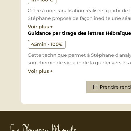
Une séance d’hypnose de régression permet 
Grâce à une canalisation réalisée à partir de
antérieures ou son passé, afin d’apporter 
Stéphane propose de façon inédite une séan
comportement, de ses choix de vie, et de sa f
Dans le cadre de sa médiumnité, Stéphane
C’est un moment exceptionnel et privilégi
Voir plus +
un
accompagnement au deuil
.
Guidance par tirage des lettres Hébraïqu
d’échanger avec leur bébé et de connaitre
Cela permet de comprendre comment un év
ventre de sa mère.
un impact sur sa vie et ses mécanismes. En p
45min - 100€
possible de débloquer une multitude de verr
Cette technique permet à Stéphane d’analy
être.
son chemin de vie, afin de la guider vers les 
fonction de l’énergie qui la traverse.
Voir plus +
Les séances sont enregistrées, afin que vous
Prendre rend
Le Nouveau Monde