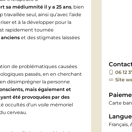
t sa médiumnité il y a 25 ans
, bien
up travaillée seul, ainsi qu’avec l’aide
iser et à la développer pour la
’est rapidement tournée
 anciens
et des stigmates laissées
Contac
ication de problématiques causées
06 12 3
ologiques passés, en en cherchant
Site w
et d’en désimprégner la personne
onscients, mais également et
Paieme
ayant été provoquées par des
Carte ban
été occultés d’un voile mémoriel
du cerveau.
Langues
Français, 