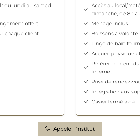
l : du lundi au samedi,
Accès au local/matér
dimanche, de 8h à 
rangement offert
Ménage inclus
ur chaque client
Boissons à volonté
Linge de bain four
Accueil physique e
Référencement du po
Internet
Prise de rendez-vou
Intégration aux s
Casier fermé à clé
Appeler l’institut