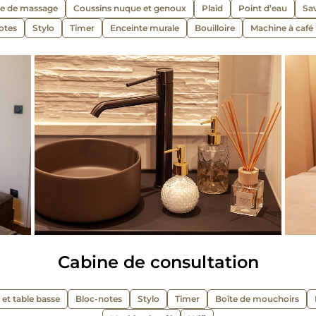
le de massage
Coussins nuque et genoux
Plaid
Point d’eau
Sa
otes
Stylo
Timer
Enceinte murale
Bouilloire
Machine à café
Cabine de consultation
et table basse
Bloc-notes
Stylo
Timer
Boîte de mouchoirs