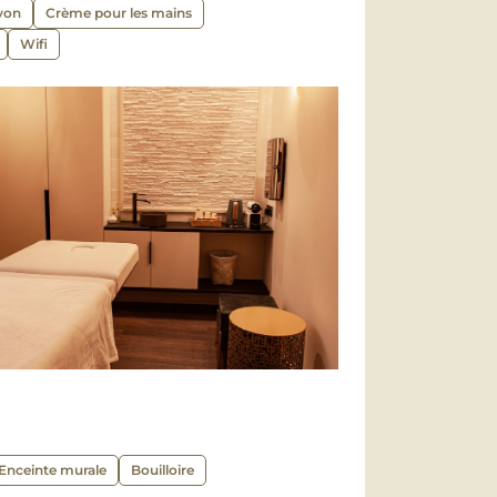
von
Crème pour les mains
Wifi
Enceinte murale
Bouilloire