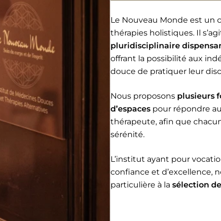
Le Nouveau Monde est un co
thérapies holistiques. Il s’ag
pluridisciplinaire dispen
offrant la possibilité aux 
douce de pratiquer leur disc
Nous proposons
plusieurs 
d’espaces
pour répondre au
thérapeute, afin que chacun
sérénité.
L’institut ayant pour vocat
confiance et d’excellence, 
particulière à la
sélection d